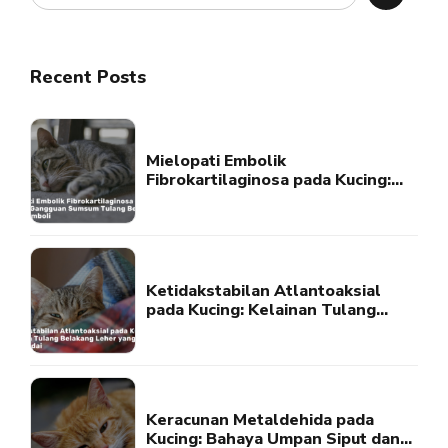
Recent Posts
Mielopati Embolik
Fibrokartilaginosa pada Kucing:
Gangguan Sumsum Tulang
Belakang Akibat Emboli
Ketidakstabilan Atlantoaksial
pada Kucing: Kelainan Tulang
Belakang Leher yang Perlu
Diwaspadai
Keracunan Metaldehida pada
Kucing: Bahaya Umpan Siput dan