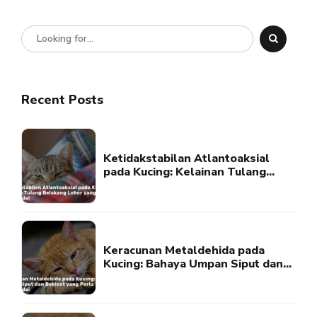
Mengobatinya
Recent Posts
Ketidakstabilan Atlantoaksial
pada Kucing: Kelainan Tulang
Belakang Leher yang Perlu
Diwaspadai
Keracunan Metaldehida pada
Kucing: Bahaya Umpan Siput dan
Bekicot yang Perlu Diwaspadai