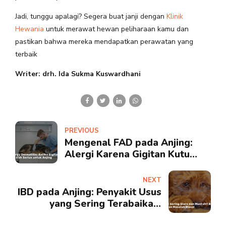
Jadi, tunggu apalagi? Segera buat janji dengan
Klinik
Hewania
untuk merawat hewan peliharaan kamu dan
pastikan bahwa mereka mendapatkan perawatan yang
terbaik
Writer: drh. Ida Sukma Kuswardhani
PREVIOUS
Mengenal FAD pada Anjing:
Alergi Karena Gigitan Kutu
yang Sering Terabaikan
NEXT
IBD pada Anjing: Penyakit Usus
yang Sering Terabaikan,
Waspadai Gejalanya!