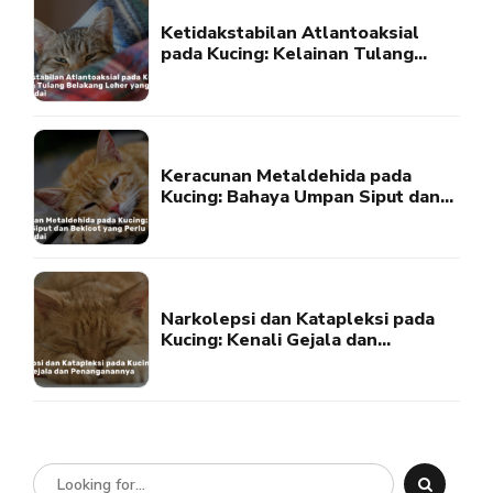
Ketidakstabilan Atlantoaksial
pada Kucing: Kelainan Tulang
Belakang Leher yang Perlu
Diwaspadai
Keracunan Metaldehida pada
Kucing: Bahaya Umpan Siput dan
Bekicot yang Perlu Diwaspadai
Narkolepsi dan Katapleksi pada
Kucing: Kenali Gejala dan
Penanganannya