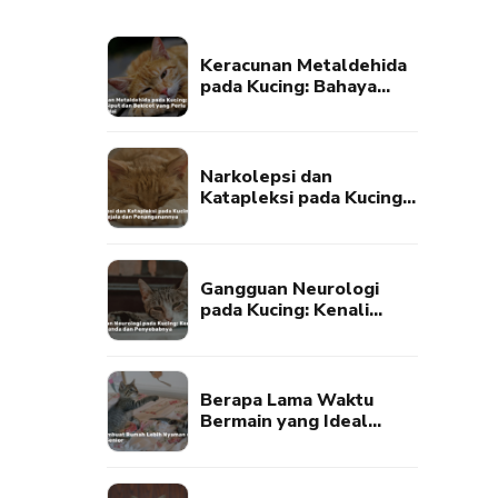
Keracunan Metaldehida
pada Kucing: Bahaya
Umpan Siput dan Bekicot
yang Perlu Diwaspadai
Narkolepsi dan
Katapleksi pada Kucing:
Kenali Gejala dan
Penanganannya
Gangguan Neurologi
pada Kucing: Kenali
Tanda-Tanda dan
Penyebabnya
Berapa Lama Waktu
Bermain yang Ideal
untuk Kucing?