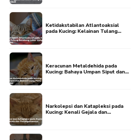
Belakang Akibat Emboli
Ketidakstabilan Atlantoaksial
pada Kucing: Kelainan Tulang
Belakang Leher yang Perlu
Diwaspadai
Keracunan Metaldehida pada
Kucing: Bahaya Umpan Siput dan
Bekicot yang Perlu Diwaspadai
Narkolepsi dan Katapleksi pada
Kucing: Kenali Gejala dan
Penanganannya