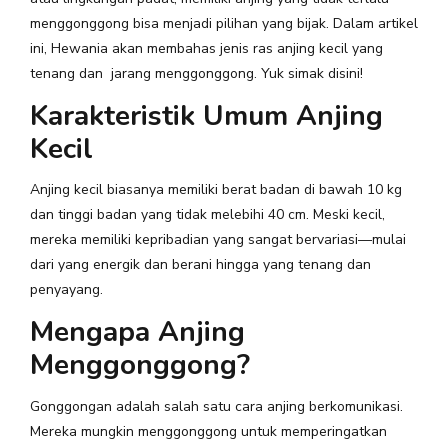
menggonggong bisa menjadi pilihan yang bijak. Dalam artikel
ini, Hewania akan membahas jenis ras anjing kecil yang
tenang dan jarang menggonggong. Yuk simak disini!
Karakteristik Umum Anjing
Kecil
Anjing kecil biasanya memiliki berat badan di bawah 10 kg
dan tinggi badan yang tidak melebihi 40 cm. Meski kecil,
mereka memiliki kepribadian yang sangat bervariasi—mulai
dari yang energik dan berani hingga yang tenang dan
penyayang.
Mengapa Anjing
Menggonggong?
Gonggongan adalah salah satu cara anjing berkomunikasi.
Mereka mungkin menggonggong untuk memperingatkan