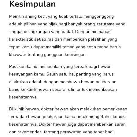
Kesimpulan
Memilih anjing kecil yang tidak terlalu menggonggong
adalah pilihan yang bijak bagi banyak orang, terutama yang
tinggal di lingkungan yang padat. Dengan memahami
karakteristik setiap ras dan memberikan pelatihan yang
tepat, kamu dapat memiliki teman yang setia tanpa harus
khawatir tentang gangguan kebisingan.
Pastikan kamu memberikan yang terbaik bagi hewan
kesayangan kamu. Salah satu hal penting yang harus
dilakukan adalah dengan membawa hewan peliharaan
kamu ke klinik hewan secara rutin untuk memeriksakan
kesehatannya.
Di klinik hewan, dokter hewan akan melakukan pemeriksaan
terhadap hewan peliharaan kamu untuk mengetahui kondisi
kesehatannya. Dokter hewan juga dapat memberikan saran
dan rekomendasi tentang perawatan yang tepat bagi