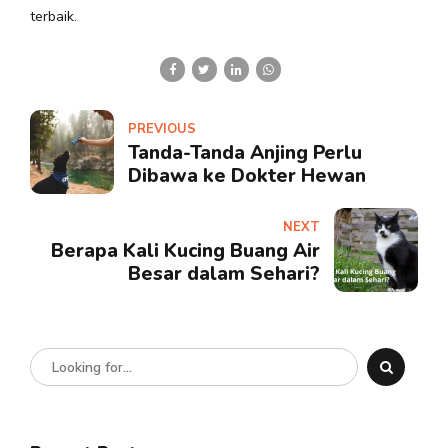
terbaik.
PREVIOUS
Tanda-Tanda Anjing Perlu
Dibawa ke Dokter Hewan
NEXT
Berapa Kali Kucing Buang Air
Besar dalam Sehari?