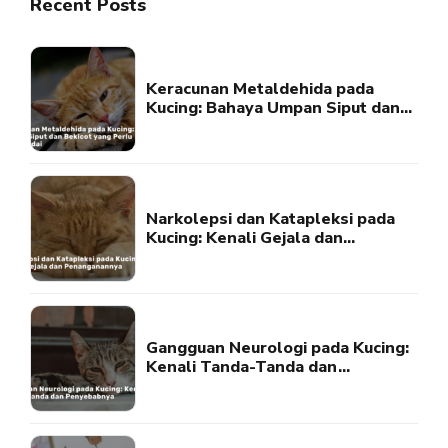
Recent Posts
Keracunan Metaldehida pada
Kucing: Bahaya Umpan Siput dan
Bekicot yang Perlu Diwaspadai
Narkolepsi dan Katapleksi pada
Kucing: Kenali Gejala dan
Penanganannya
Gangguan Neurologi pada Kucing:
Kenali Tanda-Tanda dan
Penyebabnya