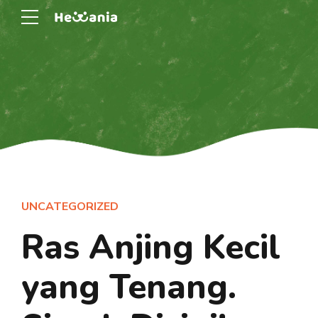
UNCATEGORIZED
Ras Anjing Kecil
yang Tenang.