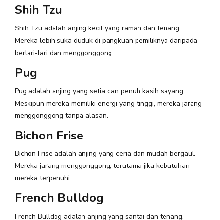
Shih Tzu
Shih Tzu adalah anjing kecil yang ramah dan tenang.
Mereka lebih suka duduk di pangkuan pemiliknya daripada
berlari-lari dan menggonggong.
Pug
Pug adalah anjing yang setia dan penuh kasih sayang.
Meskipun mereka memiliki energi yang tinggi, mereka jarang
menggonggong tanpa alasan.
Bichon Frise
Bichon Frise adalah anjing yang ceria dan mudah bergaul.
Mereka jarang menggonggong, terutama jika kebutuhan
mereka terpenuhi.
French Bulldog
French Bulldog adalah anjing yang santai dan tenang.