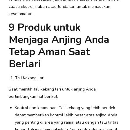
cuaca ekstrem, ubah atau tunda lari untuk memastikan
keselamatan.
9 Produk untuk
Menjaga Anjing Anda
Tetap Aman Saat
Berlari
Tali Kekang Lari
Saat memilih tali kekang lari untuk anjing Anda,
pertimbangkan hal berikut:
Kontrol dan keamanan: Tali kekang yang lebih pendek
dapat memberikan kontrol lebih besar atas anjing Anda,
yang penting di area yang ramai atau dengan lalu lintas
tinggi. Tali ini memungkinkan Anda untuk dengan cepat