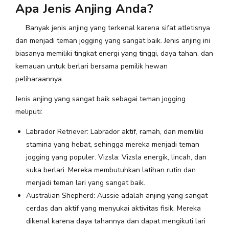
Apa Jenis Anjing Anda?
Banyak jenis anjing yang terkenal karena sifat atletisnya
dan menjadi teman jogging yang sangat baik. Jenis anjing ini
biasanya memiliki tingkat energi yang tinggi, daya tahan, dan
kemauan untuk berlari bersama pemilik hewan
peliharaannya.
Jenis anjing yang sangat baik sebagai teman jogging
meliputi:
Labrador Retriever: Labrador aktif, ramah, dan memiliki
stamina yang hebat, sehingga mereka menjadi teman
jogging yang populer. Vizsla: Vizsla energik, lincah, dan
suka berlari. Mereka membutuhkan latihan rutin dan
menjadi teman lari yang sangat baik.
Australian Shepherd: Aussie adalah anjing yang sangat
cerdas dan aktif yang menyukai aktivitas fisik. Mereka
dikenal karena daya tahannya dan dapat mengikuti lari