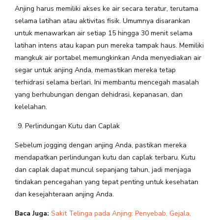
Anjing harus memiliki akses ke air secara teratur, terutama
selama latihan atau aktivitas fisik. Umumnya disarankan
untuk menawarkan air setiap 15 hingga 30 menit selama
latihan intens atau kapan pun mereka tampak haus. Memiliki
mangkuk air portabel memungkinkan Anda menyediakan air
segar untuk anjing Anda, memastikan mereka tetap
terhidrasi selama berlari. Ini membantu mencegah masalah
yang berhubungan dengan dehidrasi, kepanasan, dan
kelelahan.
Perlindungan Kutu dan Caplak
Sebelum jogging dengan anjing Anda, pastikan mereka
mendapatkan perlindungan kutu dan caplak terbaru. Kutu
dan caplak dapat muncul sepanjang tahun, jadi menjaga
tindakan pencegahan yang tepat penting untuk kesehatan
dan kesejahteraan anjing Anda.
Baca Juga:
Sakit Telinga pada Anjing: Penyebab, Gejala,