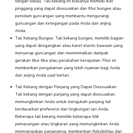
tangan bebas. Tali kekang ini biasanya memiliki ikat
pinggang yang dapat disesuaikan dan fitur bungee atau
peredam guncangan yang membantu mengurangi
guncangan dan ketegangan pada Anda dan anjing
Anda.
Tali Kekang Bungee: Tali kekang bungee, memiliki bagian
yang dapat diregangkan atau karet elastis bawaan yang
menyerap guncangan dan meminimalkan dampak
gerakan tiba-tiba atau perubahan kecepatan. Fitur ini
memberikan pengalaman yang lebih nyaman bagi Anda
dan anjing Anda saat berlari.
Tali Kekang dengan Panjang yang Dapat Disesuaikan:
Tali kekang dengan panjang yang dapat disesuaikan,
memungkinkan Anda untuk mengubah panjang tali
berdasarkan preferensi dan lingkungan lari Anda.
Beberapa tali kekang memiliki beberapa titik
pemasangan atau lingkaran yang memungkinkan Anda
memvariasikan panjangnya, memberikan fleksibilitas dan