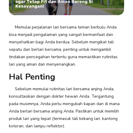
Memulai perjalanan lari bersama teman berbulu Anda
bisa menjadi pengalaman yang sangat bermanfaat dan
menyehatkan bagi Anda berdua. Sebelum mengikat tali
sepatu dan berlari bersama, penting untuk mengambil
tindakan pencegahan tertentu guna memastikan rutinitas
lari yang aman dan menyenangkan.
Hal Penting
Sebelum memulai rutinitas lari bersama anjing Anda,
konsultasikan dengan dokter hewan Anda.
Tergantung
pada musimnya, Anda perlu mengubah kapan dan di mana
Anda berlari bersama anjing Anda. Pastikan untuk memilih
produk lari yang tepat (termasuk tali kekang lari, kantong
kotoran, dan lampu reflektor).