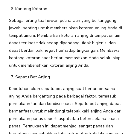
Kantong Kotoran
Sebagai orang tua hewan peliharaan yang bertanggung
jawab, penting untuk membersihkan kotoran anjing Anda di
tempat umum. Membiarkan kotoran anjing di tempat umum
dapat terlihat tidak sedap dipandang, tidak higienis, dan
dapat berdampak negatif terhadap lingkungan. Membawa
kantong kotoran saat berlari memastikan Anda selalu siap
untuk membersihkan kotoran anjing Anda.
Sepatu Bot Anjing
Kebutuhan akan sepatu bot anjing saat berlari bersama
anjing Anda bergantung pada berbagai faktor, termasuk
permukaan lari dan kondisi cuaca. Sepatu bot anjing dapat
bermanfaat untuk melindungi telapak kaki anjing Anda dari
permukaan panas seperti aspal atau beton selama cuaca
panas. Permukaan ini dapat menjadi sangat panas dan
berpotensi menyebabkan luka bakar atau ketidaknyamanan