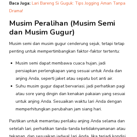
Baca Juga:
Lari Bareng Si Guguk: Tips Jogging Aman Tanpa
Drama!
Musim Peralihan (Musim Semi
dan Musim Gugur)
Musim semi dan musim gugur cenderung sejuk, tetapi tetap
penting untuk mempertimbangkan faktor-faktor tertentu:
Musim semi dapat membawa cuaca hujan, jadi
persiapkan perlengkapan yang sesuai untuk Anda dan
anjing Anda, seperti jaket atau sepatu bot anti air.
Suhu musim gugur dapat bervariasi, jadi perhatikan pagi
atau sore yang dingin dan kenakan pakaian yang sesuai
untuk anjing Anda. Sesuaikan waktu lari Anda dengan
memperhitungkan perubahan jam siang hari.
Pastikan untuk memantau perilaku anjing Anda selama dan
setelah lari, perhatikan tanda-tanda ketidaknyamanan atau
tekanan, dan sesuaikan jadwal lari Anda. Jika terjadi kondisi