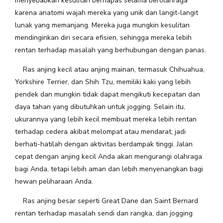
menyebabkan kesulitan bernapas selama berolahraga
karena anatomi wajah mereka yang unik dan langit-langit
lunak yang memanjang. Mereka juga mungkin kesulitan
mendinginkan diri secara efisien, sehingga mereka lebih
rentan terhadap masalah yang berhubungan dengan panas.
Ras anjing kecil atau anjing mainan, termasuk Chihuahua,
Yorkshire Terrier, dan Shih Tzu, memiliki kaki yang lebih
pendek dan mungkin tidak dapat mengikuti kecepatan dan
daya tahan yang dibutuhkan untuk jogging. Selain itu,
ukurannya yang lebih kecil membuat mereka lebih rentan
terhadap cedera akibat melompat atau mendarat, jadi
berhati-hatilah dengan aktivitas berdampak tinggi. Jalan
cepat dengan anjing kecil Anda akan mengurangi
olahraga
bagi Anda, tetapi lebih aman dan lebih menyenangkan bagi
hewan peliharaan Anda.
Ras anjing besar seperti Great Dane dan Saint Bernard
rentan terhadap masalah sendi dan rangka, dan jogging