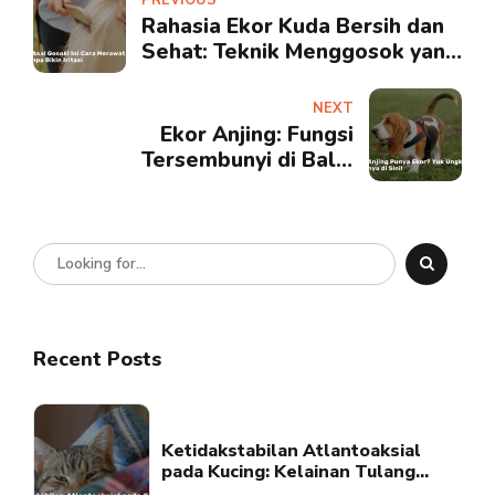
PREVIOUS
Rahasia Ekor Kuda Bersih dan
Sehat: Teknik Menggosok yang
Benar
NEXT
Ekor Anjing: Fungsi
Tersembunyi di Balik
Goyangannya
Recent Posts
Ketidakstabilan Atlantoaksial
pada Kucing: Kelainan Tulang
Belakang Leher yang Perlu