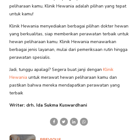
peliharaan kamu, Klinik Hewania adalah pilihan yang tepat
untuk kamu!
Klinik Hewania menyediakan berbagai pilihan dokter hewan
yang berkualitas, siap memberikan perawatan terbaik untuk
hewan peliharaan kamu. Klinik Hewania menawarkan
berbagai jenis layanan, mulai dari pemeriksaan rutin hingga
perawatan spesialis.
Jadi, tunggu apalagi? Segera buat janji dengan
Klinik
Hewania
untuk merawat hewan peliharaan kamu dan
pastikan bahwa mereka mendapatkan perawatan yang
terbaik
Writer: drh. Ida Sukma Kuswardhani