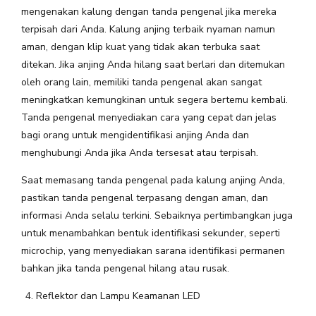
mengenakan kalung dengan tanda pengenal jika mereka
terpisah dari Anda. Kalung anjing terbaik nyaman namun
aman, dengan klip kuat yang tidak akan terbuka saat
ditekan. Jika anjing Anda hilang saat berlari dan ditemukan
oleh orang lain, memiliki tanda pengenal akan sangat
meningkatkan kemungkinan untuk segera bertemu kembali.
Tanda pengenal menyediakan cara yang cepat dan jelas
bagi orang untuk mengidentifikasi anjing Anda dan
menghubungi Anda jika Anda tersesat atau terpisah.
Saat memasang tanda pengenal pada kalung anjing Anda,
pastikan tanda pengenal terpasang dengan aman, dan
informasi Anda selalu terkini. Sebaiknya pertimbangkan juga
untuk menambahkan bentuk identifikasi sekunder, seperti
microchip, yang menyediakan sarana identifikasi permanen
bahkan jika tanda pengenal hilang atau rusak.
Reflektor dan Lampu Keamanan LED