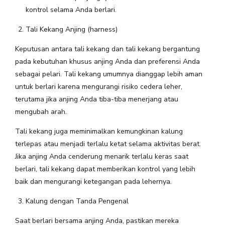
kontrol selama Anda berlari.
Tali Kekang Anjing (harness)
Keputusan antara tali kekang dan tali kekang bergantung
pada kebutuhan khusus anjing Anda dan preferensi Anda
sebagai pelari. Tali kekang umumnya dianggap lebih aman
untuk berlari karena mengurangi risiko cedera leher,
terutama jika anjing Anda tiba-tiba menerjang atau
mengubah arah.
Tali kekang juga meminimalkan kemungkinan kalung
terlepas atau menjadi terlalu ketat selama aktivitas berat.
Jika anjing Anda cenderung menarik terlalu keras saat
berlari, tali kekang dapat memberikan kontrol yang lebih
baik dan mengurangi ketegangan pada lehernya.
Kalung dengan Tanda Pengenal
Saat berlari bersama anjing Anda, pastikan mereka