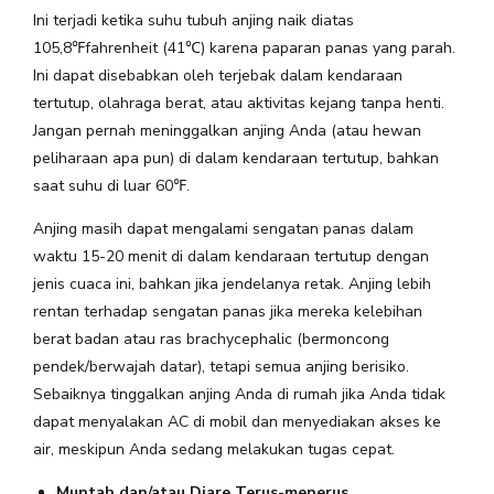
Ini terjadi ketika suhu tubuh anjing naik diatas
105,8
℉
fahrenheit (41
℃
) karena paparan panas yang parah.
Ini dapat disebabkan oleh terjebak dalam kendaraan
tertutup, olahraga berat, atau aktivitas kejang tanpa henti.
Jangan pernah meninggalkan anjing Anda (atau hewan
peliharaan apa pun) di dalam kendaraan tertutup, bahkan
saat suhu di luar 60
℉
.
Anjing masih dapat mengalami sengatan panas dalam
waktu 15-20 menit di dalam kendaraan tertutup dengan
jenis cuaca ini, bahkan jika jendelanya retak. Anjing lebih
rentan terhadap sengatan panas jika mereka kelebihan
berat badan atau ras brachycephalic (bermoncong
pendek/berwajah datar), tetapi semua anjing berisiko.
Sebaiknya tinggalkan anjing Anda di rumah jika Anda tidak
dapat menyalakan AC di mobil dan menyediakan akses ke
air, meskipun Anda sedang melakukan tugas cepat.
Muntah dan/atau Diare Terus-menerus