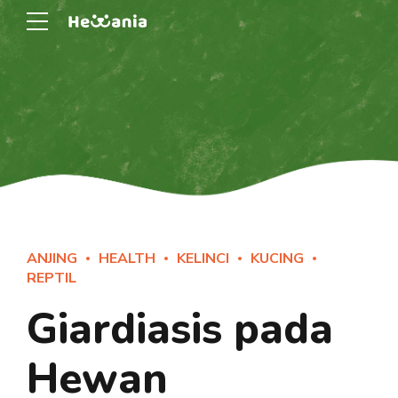
ANJING
HEALTH
KELINCI
KUCING
REPTIL
Giardiasis pada
Hewan