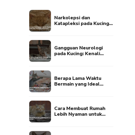
Narkolepsi dan
Katapleksi pada Kucing:
Kenali Gejala dan
Penanganannya
Gangguan Neurologi
pada Kucing: Kenali
Tanda-Tanda dan
Penyebabnya
Berapa Lama Waktu
Bermain yang Ideal
untuk Kucing?
Cara Membuat Rumah
Lebih Nyaman untuk
Kucing Senior