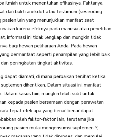
a ilmiah untuk menentukan efikasinya. Faktanya,
l dari bukti anekdot atau testimoni (seseorang
g pasien lain yang menunjukkan manfaat saat
unakan karena efeknya pada manusia atau penelitian
t, informasi ini tidak lengkap dan mungkin tidak
atnya bagi hewan peliharaan Anda. Pada hewan
 yang bermanfaat seperti penampilan yang lebih baik
 dan peningkatan tingkat aktivitas.
dapat diamati, di mana perbaikan terlihat ketika
suplemen dihentikan. Dalam situasi ini, manfaat
 Dalam kasus lain, mungkin lebih sulit untuk
rikan kepada pasien bersamaan dengan perawatan
ecara tepat efek apa yang benar-benar dapat
abkan oleh faktor-faktor lain, terutama jika
 seorang pasien mulai mengonsumsi suplemen Y,
yak makanan yang tidak diproses, dan memulai