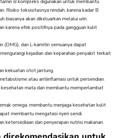
Vitamin B kompleks digunakan untuk membantu
. Risiko toksisitasnya rendah, karena kadar B
h biasanya akan dikeluarkan melalui urin.
n karena efek positifnya pada gangguan kulit
in (DMG), dan L-karnitin semuanya dapat
u mengurangi kejadian dan keparahan penyakit terkait
n kekuatan otot jantung.
etabolisme atau antiinflamasi untuk persendian.
n kesehatan mata dan membantu memperlambat
lemak omega, membantu menjaga kesehatan kulit
 dapat membantu mengatasi nyeri sendi.
an ketersediaan dan penyerapan nutrisi makanan.
 direkomendasikan untuk