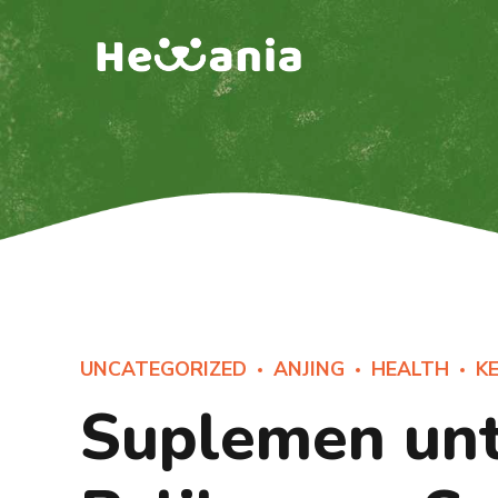
UNCATEGORIZED
ANJING
HEALTH
K
Suplemen un