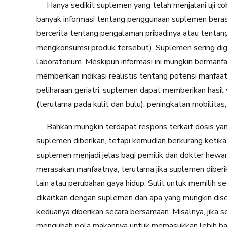
Hanya sedikit suplemen yang telah menjalani uji cob
banyak informasi tentang penggunaan suplemen berasa
bercerita tentang pengalaman pribadinya atau tentan
mengkonsumsi produk tersebut). Suplemen sering dig
laboratorium. Meskipun informasi ini mungkin bermanfaa
memberikan indikasi realistis tentang potensi manfa
peliharaan geriatri, suplemen dapat memberikan hasil
(terutama pada kulit dan bulu), peningkatan mobilitas,
Bahkan mungkin terdapat respons terkait dosis yang 
suplemen diberikan, tetapi kemudian berkurang ketika 
suplemen menjadi jelas bagi pemilik dan dokter hewan.
merasakan manfaatnya, terutama jika suplemen dibe
lain atau perubahan gaya hidup. Sulit untuk memilih s
dikaitkan dengan suplemen dan apa yang mungkin diseb
keduanya diberikan secara bersamaan. Misalnya, jika
mengubah pola makannya untuk memasukkan lebih ban