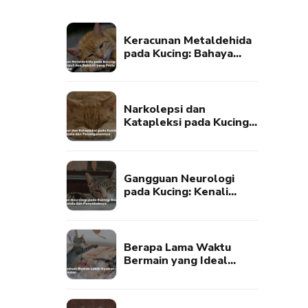
Keracunan Metaldehida
pada Kucing: Bahaya
Umpan Siput dan Bekicot
yang Perlu Diwaspadai
Narkolepsi dan
Katapleksi pada Kucing:
Kenali Gejala dan
Penanganannya
Gangguan Neurologi
pada Kucing: Kenali
Tanda-Tanda dan
Penyebabnya
Berapa Lama Waktu
Bermain yang Ideal
untuk Kucing?