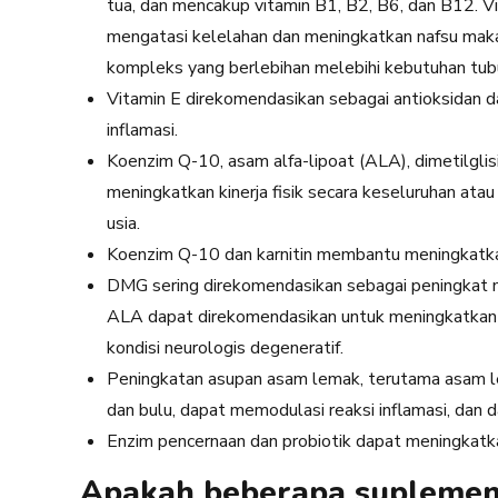
tua, dan mencakup vitamin B1, B2, B6, dan B12. 
mengatasi kelelahan dan meningkatkan nafsu makan
kompleks yang berlebihan melebihi kebutuhan tubu
Vitamin E direkomendasikan sebagai antioksidan da
inflamasi.
Koenzim Q-10, asam alfa-lipoat (ALA), dimetilglis
meningkatkan kinerja fisik secara keseluruhan ata
usia.
Koenzim Q-10 dan karnitin membantu meningkatka
DMG sering direkomendasikan sebagai peningkat m
ALA dapat direkomendasikan untuk meningkatka
kondisi neurologis degeneratif.
Peningkatan asupan asam lemak, terutama asam 
dan bulu, dapat memodulasi reaksi inflamasi, dan
Enzim pencernaan dan probiotik dapat meningkatk
Apakah beberapa suplemen