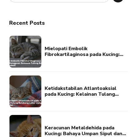
Recent Posts
Mielopati Embolik
Fibrokartilaginosa pada Kucing:
Gangguan Sumsum Tulang
Belakang Akibat Emboli
Ketidakstabilan Atlantoaksial
pada Kucing: Kelainan Tulang
Belakang Leher yang Perlu
Diwaspadai
Keracunan Metaldehida pada
Kucing: Bahaya Umpan Siput dan