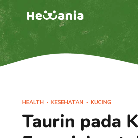
HEALTH
KESEHATAN
KUCING
Taurin pada K