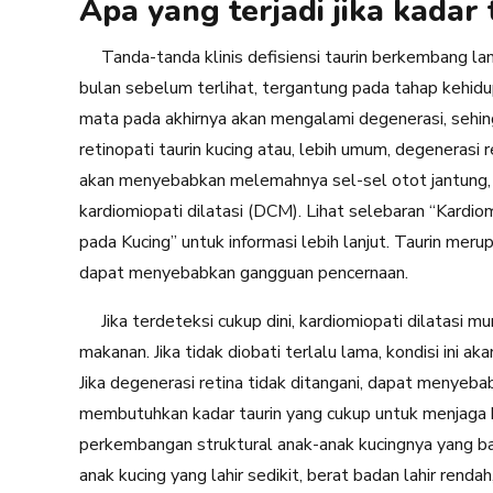
Apa yang terjadi jika kadar
Tanda-tanda klinis defisiensi taurin berkembang l
bulan sebelum terlihat, tergantung pada tahap kehidupa
mata pada akhirnya akan mengalami degenerasi, sehin
retinopati taurin kucing atau, lebih umum, degenerasi r
akan menyebabkan
melemahnya sel-sel otot jantung,
kardiomiopati dilatasi (DCM). Lihat selebaran “Kardio
pada Kucing” untuk informasi lebih lanjut. Taurin me
dapat menyebabkan gangguan pencernaan.
Jika terdeteksi cukup dini, kardiomiopati dilatasi 
makanan. Jika tidak diobati terlalu lama, kondisi ini 
Jika degenerasi retina tidak ditangani, dapat menyeb
membutuhkan kadar taurin yang cukup untuk menjaga
perkembangan struktural anak-anak kucingnya yang ba
anak kucing yang lahir sedikit, berat badan lahir renda