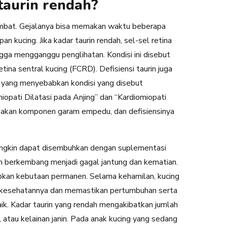
 taurin rendah?
ambat. Gejalanya bisa memakan waktu beberapa
n kucing. Jika kadar taurin rendah, sel-sel retina
gga mengganggu penglihatan. Kondisi ini disebut
etina sentral kucing (FCRD). Defisiensi taurin juga
 yang menyebabkan kondisi yang disebut
miopati Dilatasi pada Anjing” dan “Kardiomiopati
rupakan komponen garam empedu, dan defisiensinya
mungkin dapat disembuhkan dengan suplementasi
akan berkembang menjadi gagal jantung dan kematian.
abkan kebutaan permanen. Selama kehamilan, kucing
 kesehatannya dan memastikan pertumbuhan serta
ik. Kadar taurin yang rendah mengakibatkan jumlah
h, atau kelainan janin. Pada anak kucing yang sedang