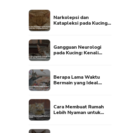
Narkolepsi dan
Katapleksi pada Kucing:
Kenali Gejala dan
Penanganannya
Gangguan Neurologi
pada Kucing: Kenali
Tanda-Tanda dan
Penyebabnya
Berapa Lama Waktu
Bermain yang Ideal
untuk Kucing?
Cara Membuat Rumah
Lebih Nyaman untuk
Kucing Senior