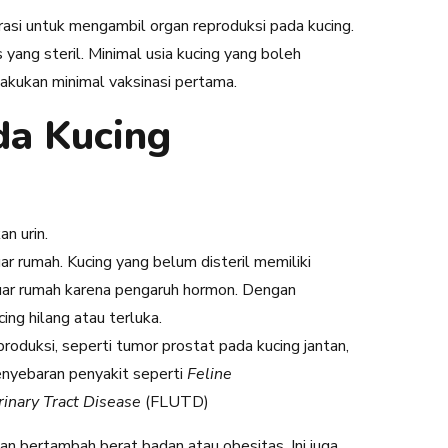
rasi untuk mengambil organ reproduksi pada kucing.
yang steril. Minimal usia kucing yang boleh
lakukan minimal vaksinasi pertama.
da Kucing
n urin.
uar rumah. Kucing yang belum disteril memiliki
 luar rumah karena pengaruh hormon. Dengan
ing hilang atau terluka.
roduksi, seperti tumor prostat pada kucing jantan,
enyebaran penyakit seperti
Feline
rinary Tract Disease
(FLUTD)
kan bertambah berat badan atau obesitas. Ini juga